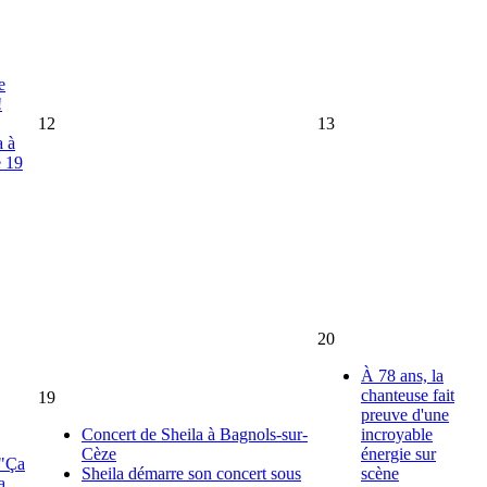
e
!
12
13
a à
e 19
20
À 78 ans, la
chanteuse fait
19
preuve d'une
Concert de Sheila à Bagnols-sur-
incroyable
Cèze
énergie sur
 "Ça
Sheila démarre son concert sous
scène
a