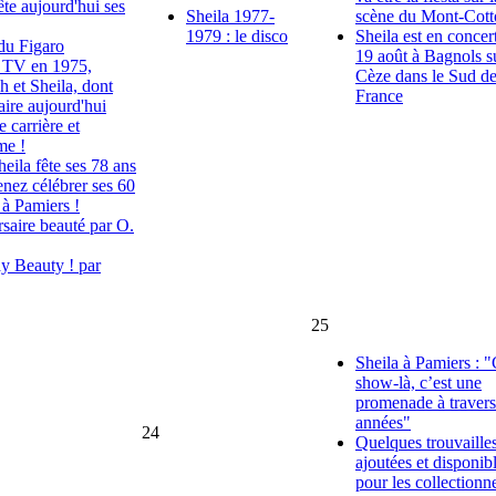
ête aujourd'hui ses
Sheila 1977-
scène du Mont-Cott
1979 : le disco
Sheila est en concert
du Figaro
19 août à Bagnols s
u TV en 1975,
Cèze dans le Sud de
 et Sheila, dont
France
saire aujourd'hui
 carrière et
me !
eila fête ses 78 ans
enez célébrer ses 60
 à Pamiers !
saire beauté par O.
y Beauty ! par
25
Sheila à Pamiers : 
show-là, c’est une
promenade à travers
années"
24
Quelques trouvaille
ajoutées et disponib
pour les collectionn