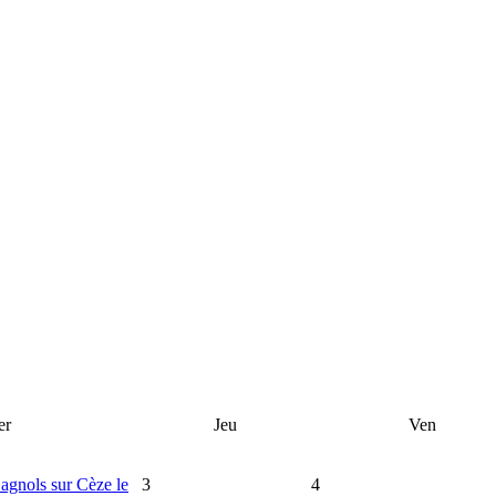
er
Jeu
Ven
Bagnols sur Cèze le
3
4