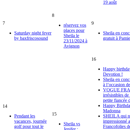
19 août
8
7
9
réservez vos
places pour
Saturday night fever
Sheila en conc
Sheila le
by baxfriscosound
gratuit à Pamie
23/11/2024 à
Avignon
16
Happy birthday
Devotion !
Sheila en conc
à l’occasion d
VOGUE FRANC
irrésistibles de
petite fiancée 
Happy Birthda
14
Madonna
15
Pendant les
SHEILA qui no
vacances, journée
impressionné a
Sheila vs
golf pour tout le
Francofolies d
Jenifer :