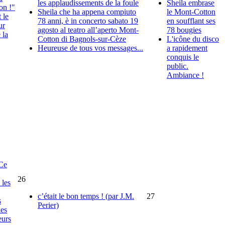
les applaudissements de la foule
Sheila embrase
on !"
Sheila che ha appena compiuto
le Mont-Cotton
 le
78 anni, è in concerto sabato 19
en soufflant ses
ur
agosto al teatro all’aperto Mont-
78 bougies
 la
Cotton di Bagnols-sur-Cèze
L'icône du disco
Heureuse de tous vos messages...
a rapidement
conquis le
public.
Ambiance !
"Ce
26
 les
c’était le bon temps ! (par J.M.
27
s
Perier)
les
eurs