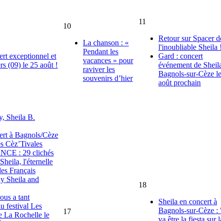
11
10
Retour sur Spacer d
La chanson : «
l'inoubliable Sheila 
Pendant les
ert exceptionnel et
Gard : concert
vacances » pour
rs (09) le 25 août !
événement de Sheil
raviver les
Bagnols-sur-Cèze l
souvenirs d’hier
août prochain
, Sheila B.
ert à Bagnols/Cèze
es Cèz’Tivales
E : 29 clichés
 Sheila, l'éternelle
des Français
y Sheila and
18
us a tant
Sheila en concert à
u festival Les
Bagnols-sur-Cèze :
17
e La Rochelle le
va être la fiesta sur l