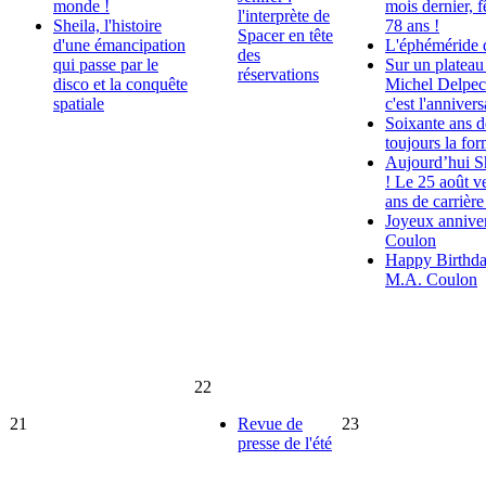
monde !
mois dernier, f
l'interprète de
Sheila, l'histoire
78 ans !
Spacer en tête
d'une émancipation
L'éphéméride 
des
qui passe par le
Sur un platea
réservations
disco et la conquête
Michel Delpech
spatiale
c'est l'anniver
Soixante ans de
toujours la for
Aujourd’hui Sh
! Le 25 août v
ans de carrière
Joyeux anniver
Coulon
Happy Birthda
M.A. Coulon
22
21
Revue de
23
presse de l'été