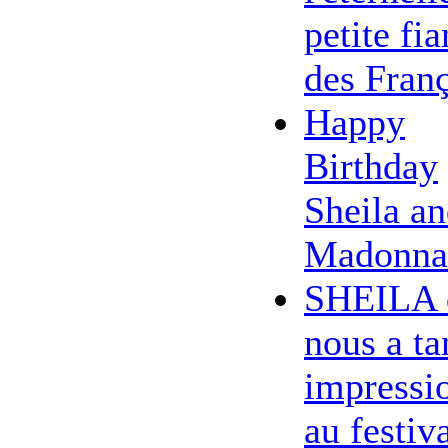
petite fi
des Franç
Happy
Birthday
Sheila a
Madonna
SHEILA 
nous a ta
impressi
au festiv