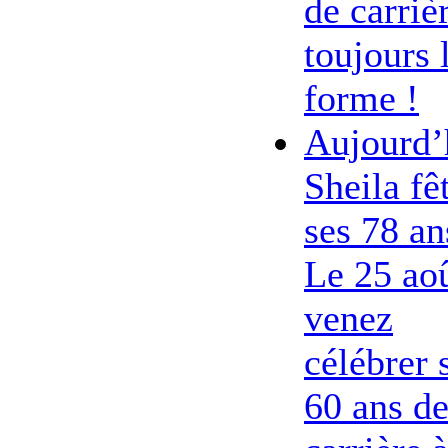
de carriè
toujours 
forme !
Aujourd’
Sheila fê
ses 78 an
Le 25 ao
venez
célébrer 
60 ans d