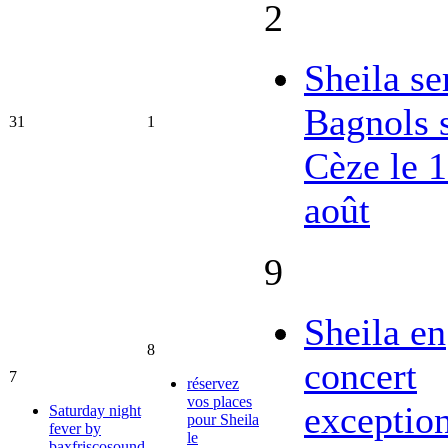
2
Sheila se
Bagnols 
31
1
Cèze le 
août
9
Sheila en
8
concert
7
réservez
vos places
exceptio
Saturday night
pour Sheila
fever by
le
baxfriscosound