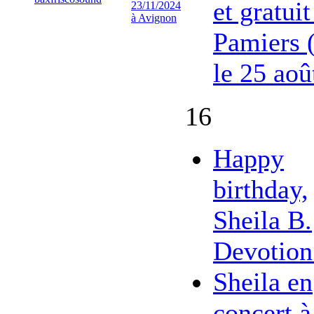
et gratuit
23/11/2024
à Avignon
Pamiers 
le 25 aoû
16
Happy
birthday,
Sheila B.
Devotion
Sheila en
concert à