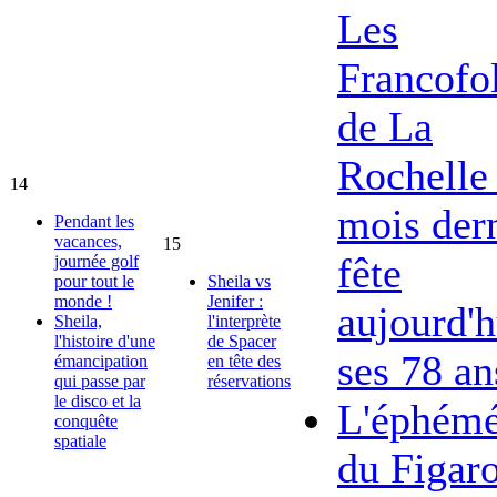
Les
Francofol
de La
Rochelle 
14
mois dern
Pendant les
vacances,
15
fête
journée golf
pour tout le
Sheila vs
monde !
Jenifer :
aujourd'h
Sheila,
l'interprète
l'histoire d'une
de Spacer
ses 78 an
émancipation
en tête des
qui passe par
réservations
le disco et la
L'éphémé
conquête
spatiale
du Figar