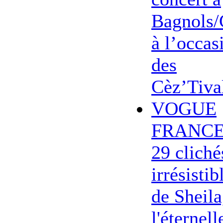
Bagnols/
à l’occas
des
Cèz’Tiva
VOGUE
FRANCE
29 cliché
irrésistib
de Sheila
l'éternell