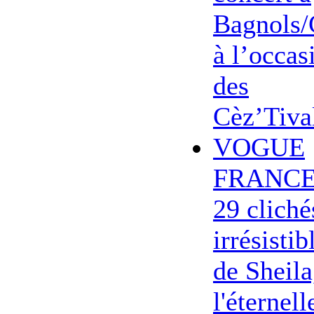
Bagnols/
à l’occas
des
Cèz’Tiva
VOGUE
FRANCE
29 cliché
irrésistib
de Sheila
l'éternell