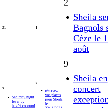
2
Sheila se
Bagnols 
31
1
Cèze le 
août
9
Sheila en
8
concert
7
réservez
vos places
exceptio
Saturday night
pour Sheila
fever by
le
baxfriscosound
23/11/2024