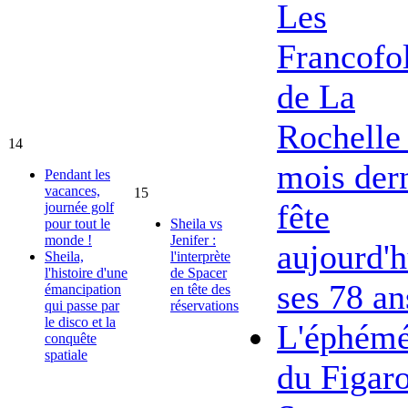
Les
Francofol
de La
Rochelle 
14
mois dern
Pendant les
vacances,
15
fête
journée golf
pour tout le
Sheila vs
monde !
Jenifer :
aujourd'h
Sheila,
l'interprète
l'histoire d'une
de Spacer
ses 78 an
émancipation
en tête des
qui passe par
réservations
le disco et la
L'éphémé
conquête
spatiale
du Figar