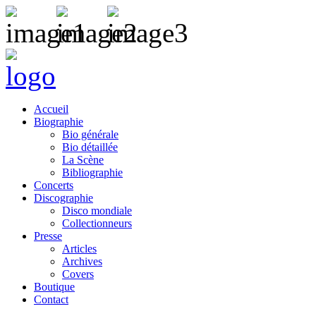
Accueil
Biographie
Bio générale
Bio détaillée
La Scène
Bibliographie
Concerts
Discographie
Disco mondiale
Collectionneurs
Presse
Articles
Archives
Covers
Boutique
Contact