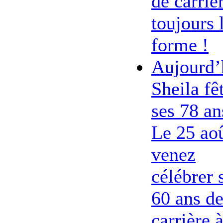
de carriè
toujours 
forme !
Aujourd’
Sheila fê
ses 78 an
Le 25 ao
venez
célébrer 
60 ans d
carrière 