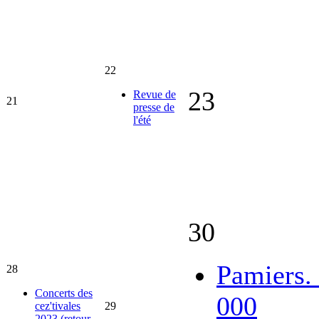
22
23
Revue de
21
presse de
l'été
30
Pamiers.
28
Concerts des
000
cez'tivales
29
2023 (retour