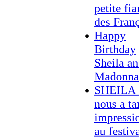
petite fi
des Franç
Happy
Birthday
Sheila a
Madonna
SHEILA 
nous a ta
impressi
au festiv