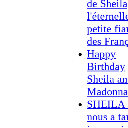
de Sheila
l'éternell
petite fi
des Franç
Happy
Birthday
Sheila a
Madonna
SHEILA 
nous a ta