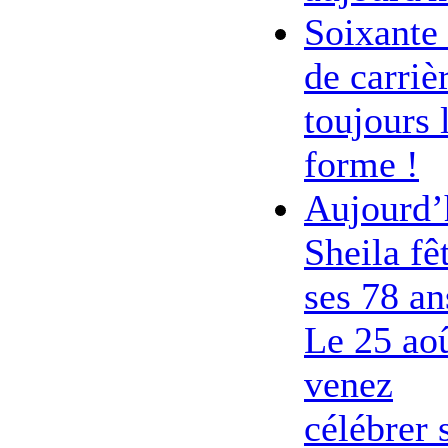
Soixante
de carriè
toujours 
forme !
Aujourd’
Sheila fê
ses 78 an
Le 25 ao
venez
célébrer 