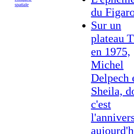
spatiale
du Figar
Sur un
plateau 
en 1975,
Michel
Delpech 
Sheila, d
c'est
l'anniver
aujourd'h