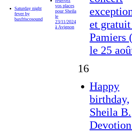
réservez
vos places
exceptio
Saturday night
pour Sheila
fever by
le
baxfriscosound
et gratuit
23/11/2024
à Avignon
Pamiers 
le 25 aoû
16
Happy
birthday,
Sheila B.
Devotion