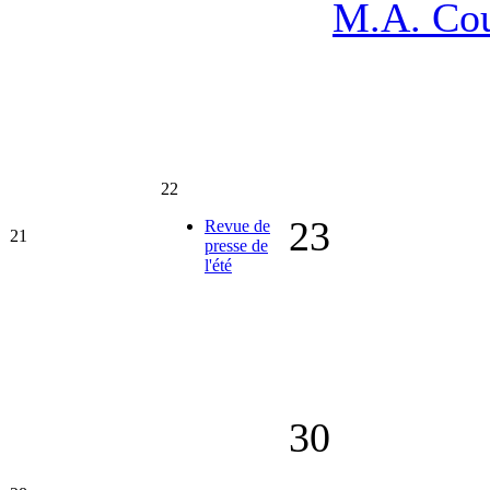
M.A. Co
22
23
Revue de
21
presse de
l'été
30