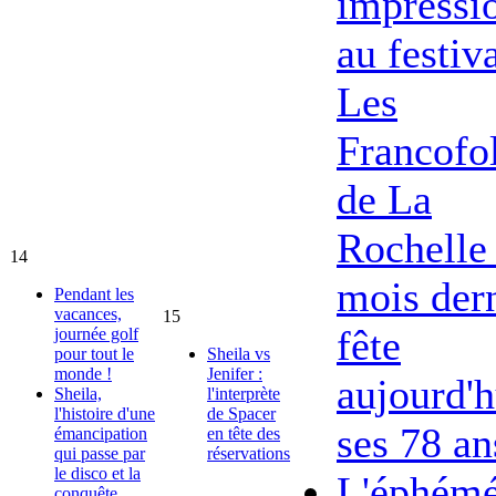
impressi
au festiv
Les
Francofol
de La
Rochelle 
14
mois dern
Pendant les
vacances,
15
fête
journée golf
pour tout le
Sheila vs
monde !
Jenifer :
aujourd'h
Sheila,
l'interprète
l'histoire d'une
de Spacer
ses 78 an
émancipation
en tête des
qui passe par
réservations
le disco et la
L'éphémé
conquête