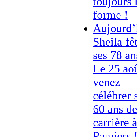
toujours 
forme !
Aujourd’
Sheila fê
ses 78 an
Le 25 ao
venez
célébrer 
60 ans d
carrière 
Pamiers 