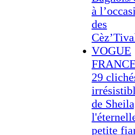
à l’occas
des
Cèz’Tiva
VOGUE
FRANCE
29 cliché
irrésistib
de Sheila
l'éternell
petite fi