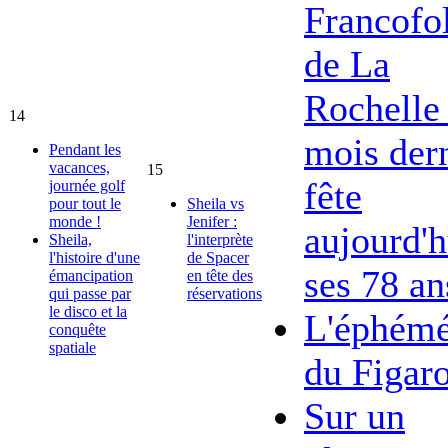
Francofol
de La
Rochelle 
14
mois dern
Pendant les
vacances,
15
fête
journée golf
pour tout le
Sheila vs
monde !
Jenifer :
aujourd'h
Sheila,
l'interprète
l'histoire d'une
de Spacer
ses 78 an
émancipation
en tête des
qui passe par
réservations
le disco et la
L'éphémé
conquête
spatiale
du Figar
Sur un