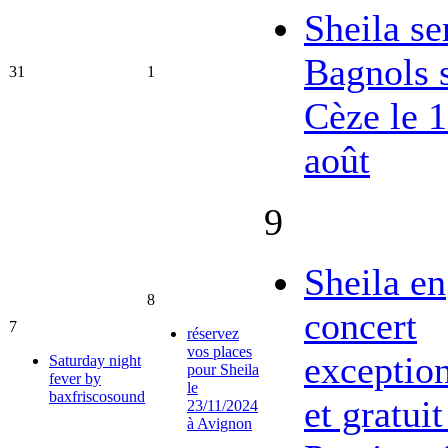
Sheila se
Bagnols 
31
1
Cèze le 
août
9
Sheila en
8
concert
7
réservez
vos places
exceptio
Saturday night
pour Sheila
fever by
le
baxfriscosound
et gratuit
23/11/2024
à Avignon