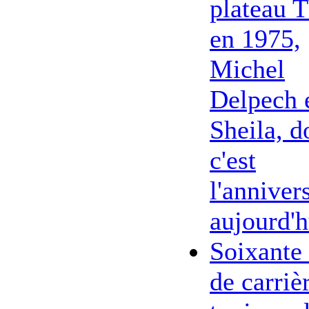
plateau 
en 1975,
Michel
Delpech 
Sheila, d
c'est
l'anniver
aujourd'h
Soixante
de carriè