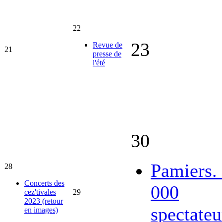
22
23
Revue de
21
presse de
l'été
30
Pamiers.
28
Concerts des
000
cez'tivales
29
2023 (retour
spectateu
en images)