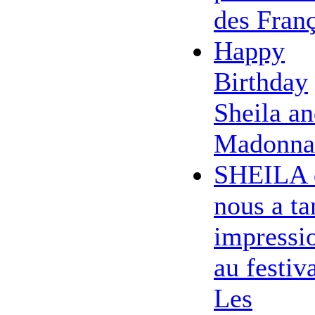
des Franç
Happy
Birthday
Sheila a
Madonna
SHEILA 
nous a ta
impressi
au festiv
Les