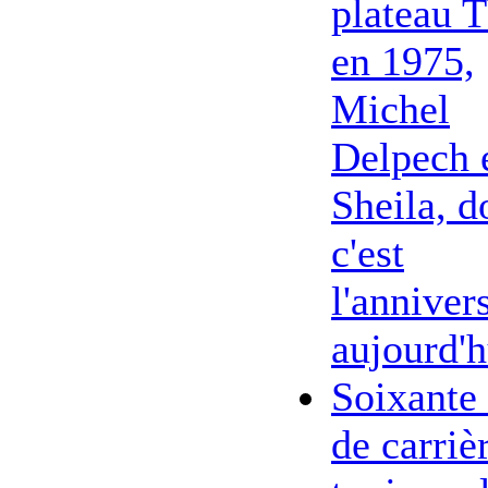
plateau 
en 1975,
Michel
Delpech 
Sheila, d
c'est
l'anniver
aujourd'h
Soixante
de carriè