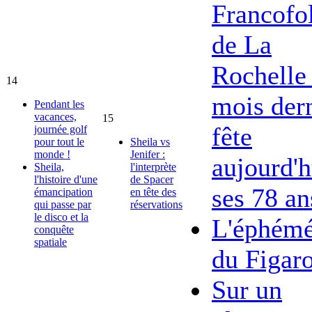
Francofol
de La
Rochelle 
14
mois dern
Pendant les
vacances,
15
fête
journée golf
pour tout le
Sheila vs
monde !
Jenifer :
aujourd'h
Sheila,
l'interprète
l'histoire d'une
de Spacer
ses 78 an
émancipation
en tête des
qui passe par
réservations
le disco et la
L'éphémé
conquête
spatiale
du Figar
Sur un