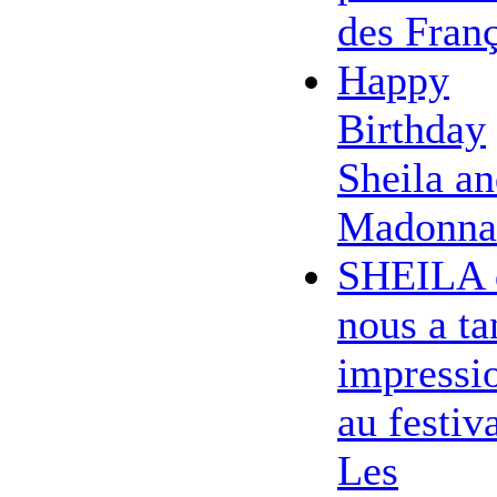
des Franç
Happy
Birthday
Sheila a
Madonna
SHEILA 
nous a ta
impressi
au festiv
Les