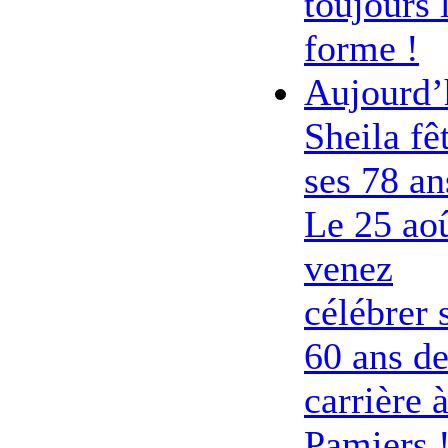
toujours 
forme !
Aujourd’
Sheila fê
ses 78 an
Le 25 ao
venez
célébrer 
60 ans d
carrière 
Pamiers 