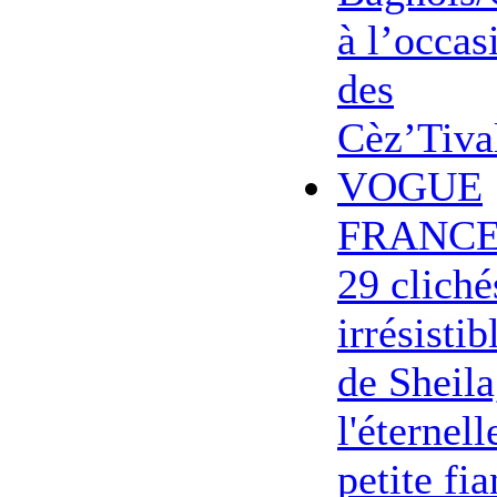
à l’occas
des
Cèz’Tiva
VOGUE
FRANCE
29 cliché
irrésistib
de Sheila
l'éternell
petite fi