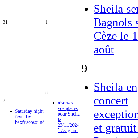
Sheila se
Bagnols 
31
1
Cèze le 
août
9
Sheila en
8
concert
7
réservez
vos places
exceptio
Saturday night
pour Sheila
fever by
le
baxfriscosound
et gratuit
23/11/2024
à Avignon