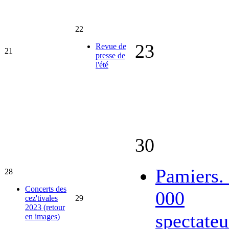
22
23
Revue de
21
presse de
l'été
30
Pamiers.
28
Concerts des
000
cez'tivales
29
2023 (retour
spectateu
en images)