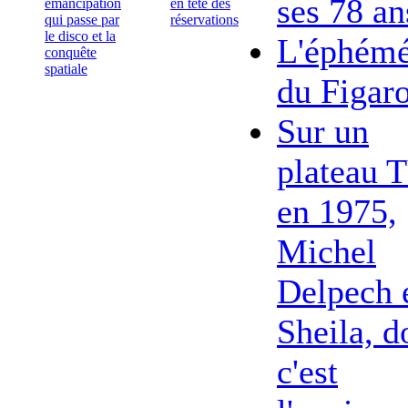
ses 78 an
émancipation
en tête des
qui passe par
réservations
le disco et la
L'éphémé
conquête
spatiale
du Figar
Sur un
plateau 
en 1975,
Michel
Delpech 
Sheila, d
c'est