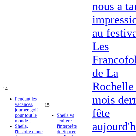
nous a ta
impressi
au festiv
Les
Francofol
de La
Rochelle 
14
mois dern
Pendant les
vacances,
15
fête
journée golf
pour tout le
Sheila vs
monde !
Jenifer :
aujourd'h
Sheila,
l'interprète
l'histoire d'une
de Spacer