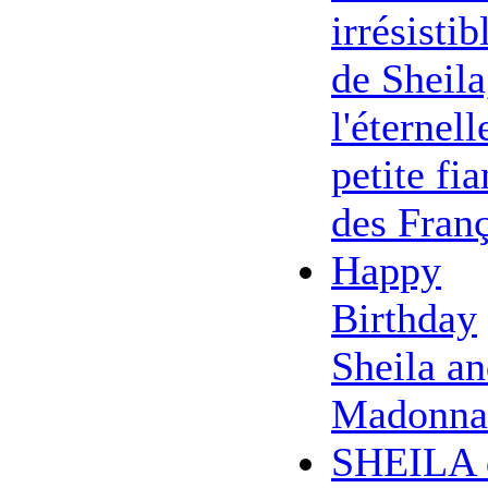
irrésistib
de Sheila
l'éternell
petite fi
des Franç
Happy
Birthday
Sheila a
Madonna
SHEILA 