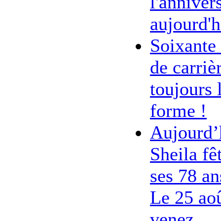
l'anniver
aujourd'h
Soixante
de carriè
toujours 
forme !
Aujourd’
Sheila fê
ses 78 an
Le 25 ao
venez