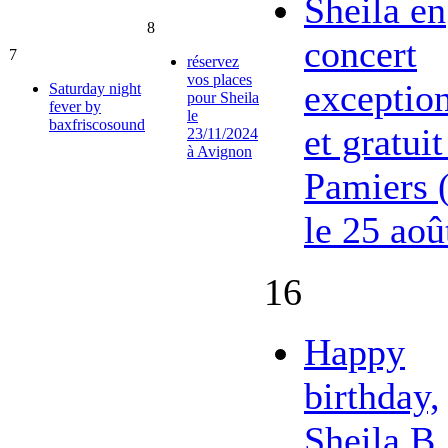
Sheila en
8
concert
7
réservez
vos places
exceptio
Saturday night
pour Sheila
fever by
le
baxfriscosound
et gratuit
23/11/2024
à Avignon
Pamiers 
le 25 aoû
16
Happy
birthday,
Sheila B.