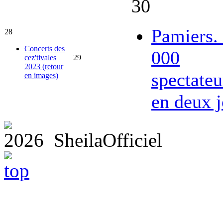
30
Pamiers.
28
Concerts des
000
cez'tivales
29
2023 (retour
spectateu
en images)
en deux j
2026 SheilaOfficiel