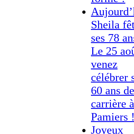
Aujourd’
Sheila fê
ses 78 an
Le 25 ao
venez
célébrer 
60 ans d
carrière 
Pamiers 
Joyeux