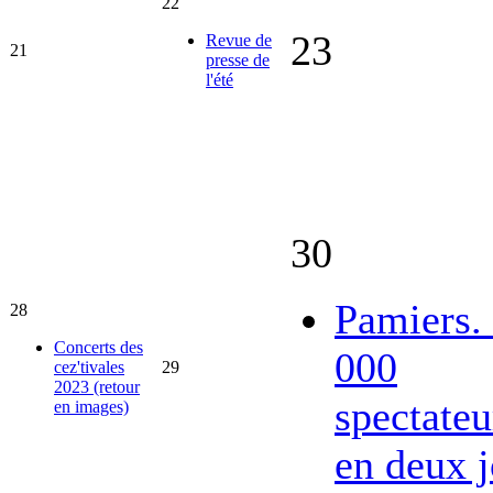
22
23
Revue de
21
presse de
l'été
30
Pamiers.
28
Concerts des
000
cez'tivales
29
2023 (retour
spectateu
en images)
en deux j