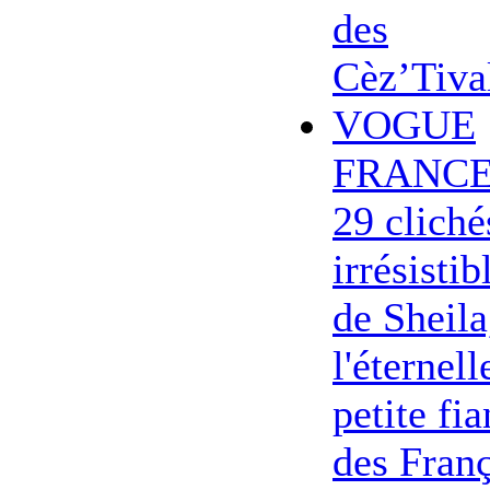
des
Cèz’Tiva
VOGUE
FRANCE
29 cliché
irrésistib
de Sheila
l'éternell
petite fi
des Franç