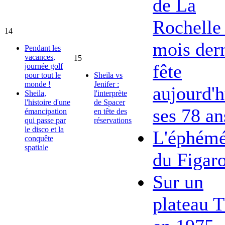
de La
Rochelle 
14
mois dern
Pendant les
vacances,
15
fête
journée golf
pour tout le
Sheila vs
monde !
Jenifer :
aujourd'h
Sheila,
l'interprète
l'histoire d'une
de Spacer
ses 78 an
émancipation
en tête des
qui passe par
réservations
le disco et la
L'éphémé
conquête
spatiale
du Figar
Sur un
plateau 