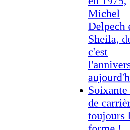
en 1975,
Michel
Delpech 
Sheila, d
c'est
l'anniver
aujourd'h
Soixante
de carriè
toujours 
forme !