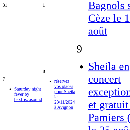
Bagnols 
31
1
Cèze le 
août
9
Sheila en
8
concert
7
réservez
vos places
exceptio
Saturday night
pour Sheila
fever by
le
baxfriscosound
et gratuit
23/11/2024
à Avignon
Pamiers 
le 25 aoû