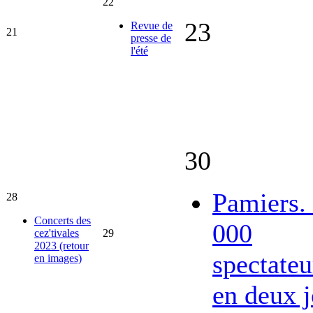
22
23
Revue de
21
presse de
l'été
30
Pamiers.
28
Concerts des
000
cez'tivales
29
2023 (retour
spectateu
en images)
en deux j