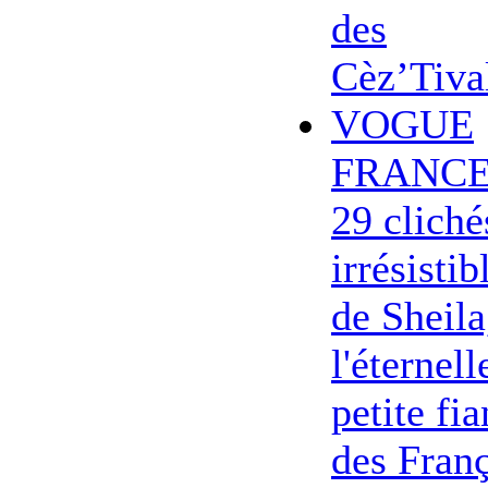
des
Cèz’Tiva
VOGUE
FRANCE
29 cliché
irrésistib
de Sheila
l'éternell
petite fi
des Franç