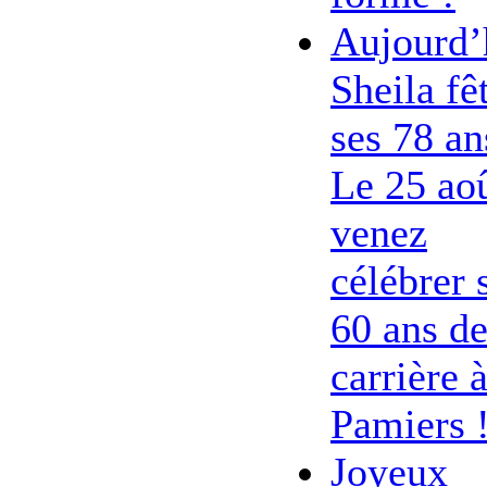
Aujourd’
Sheila fê
ses 78 an
Le 25 ao
venez
célébrer 
60 ans d
carrière 
Pamiers 
Joyeux