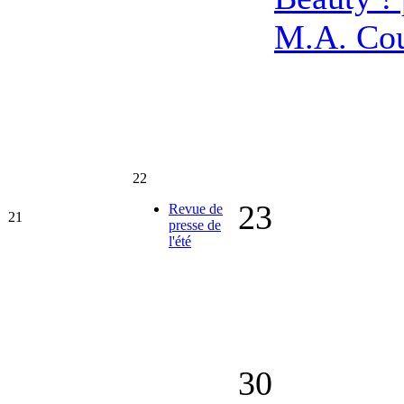
M.A. Co
22
23
Revue de
21
presse de
l'été
30