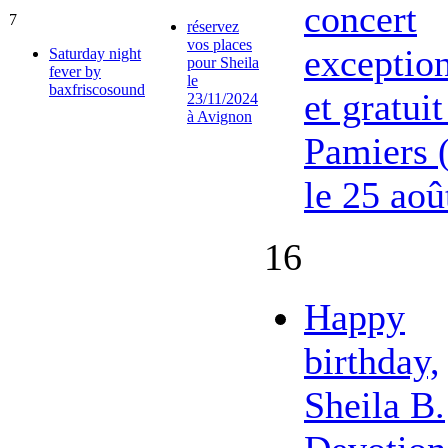
concert
7
réservez
vos places
exceptio
Saturday night
pour Sheila
fever by
le
baxfriscosound
et gratuit
23/11/2024
à Avignon
Pamiers 
le 25 aoû
16
Happy
birthday,
Sheila B.