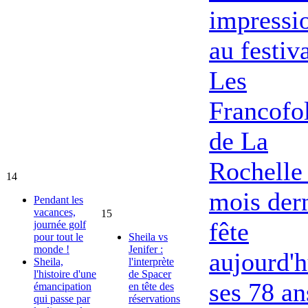
impressi
au festiv
Les
Francofol
de La
Rochelle 
14
mois dern
Pendant les
vacances,
15
fête
journée golf
pour tout le
Sheila vs
monde !
Jenifer :
aujourd'h
Sheila,
l'interprète
l'histoire d'une
de Spacer
ses 78 an
émancipation
en tête des
qui passe par
réservations