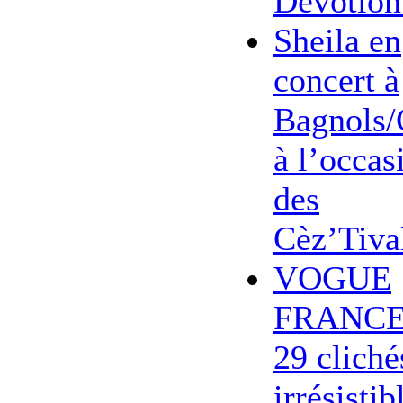
Devotion
Sheila en
concert à
Bagnols/
à l’occas
des
Cèz’Tiva
VOGUE
FRANCE
29 cliché
irrésistib