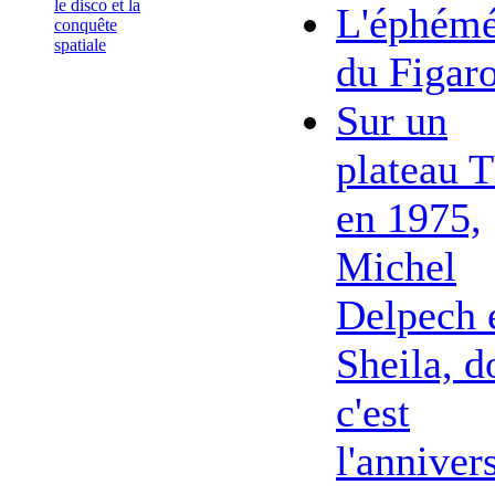
le disco et la
L'éphémé
conquête
spatiale
du Figar
Sur un
plateau 
en 1975,
Michel
Delpech 
Sheila, d
c'est
l'anniver