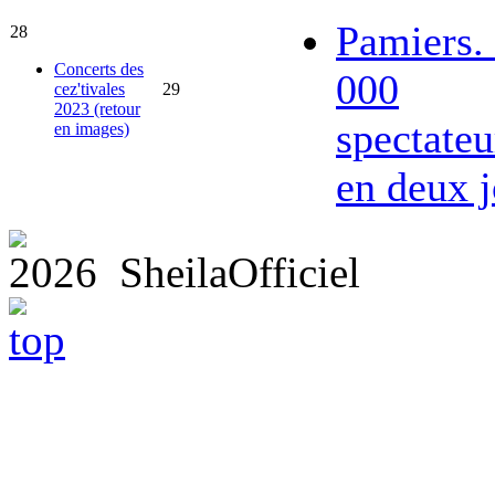
Pamiers.
28
Concerts des
000
cez'tivales
29
2023 (retour
spectateu
en images)
en deux j
2026 SheilaOfficiel