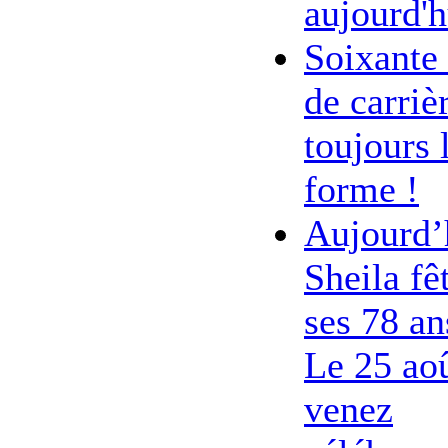
aujourd'h
Soixante
de carriè
toujours 
forme !
Aujourd’
Sheila fê
ses 78 an
Le 25 ao
venez