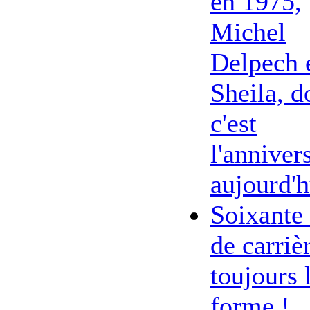
en 1975,
Michel
Delpech 
Sheila, d
c'est
l'anniver
aujourd'h
Soixante
de carriè
toujours 
forme !