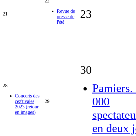
22
23
Revue de
21
presse de
l'été
30
Pamiers.
28
Concerts des
000
cez'tivales
29
2023 (retour
spectateu
en images)
en deux j