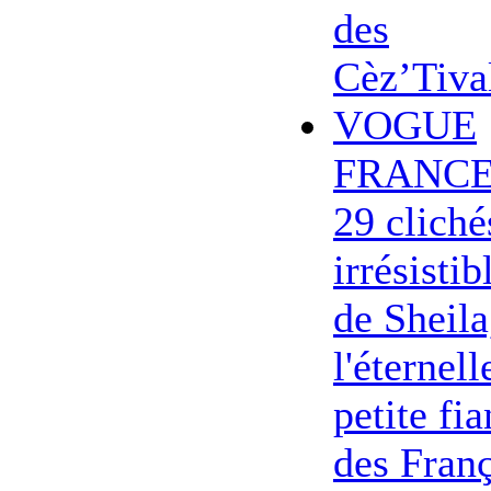
des
Cèz’Tiva
VOGUE
FRANCE
29 cliché
irrésistib
de Sheila
l'éternell
petite fi
des Franç