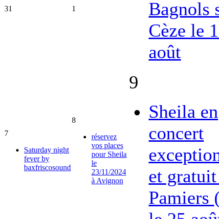
Bagnols 
31
1
Cèze le 
août
9
Sheila en
8
concert
7
réservez
vos places
exceptio
Saturday night
pour Sheila
fever by
le
baxfriscosound
et gratuit
23/11/2024
à Avignon
Pamiers 
le 25 aoû