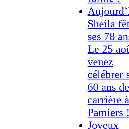
Aujourd’
Sheila fê
ses 78 an
Le 25 ao
venez
célébrer 
60 ans d
carrière 
Pamiers 
Joyeux