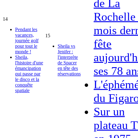
de La
Rochelle 
14
mois dern
Pendant les
vacances,
15
fête
journée golf
pour tout le
Sheila vs
monde !
Jenifer :
aujourd'h
Sheila,
l'interprète
l'histoire d'une
de Spacer
ses 78 an
émancipation
en tête des
qui passe par
réservations
le disco et la
L'éphémé
conquête
spatiale
du Figar
Sur un
plateau 