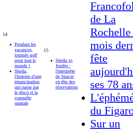
Francofol
de La
Rochelle 
14
mois dern
Pendant les
vacances,
15
fête
journée golf
pour tout le
Sheila vs
monde !
Jenifer :
aujourd'h
Sheila,
l'interprète
l'histoire d'une
de Spacer
ses 78 an
émancipation
en tête des
qui passe par
réservations
le disco et la
L'éphémé
conquête
spatiale
du Figar
Sur un