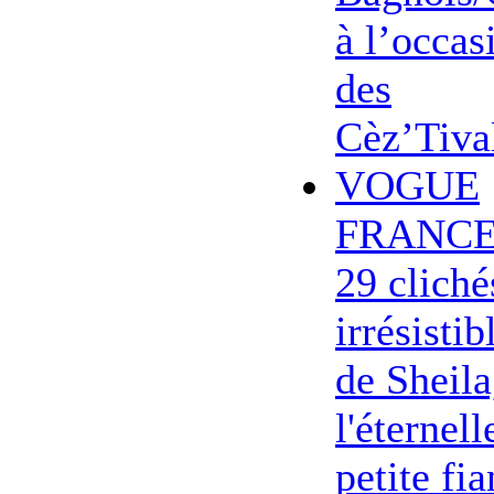
à l’occas
des
Cèz’Tiva
VOGUE
FRANCE
29 cliché
irrésistib
de Sheila
l'éternell
petite fi