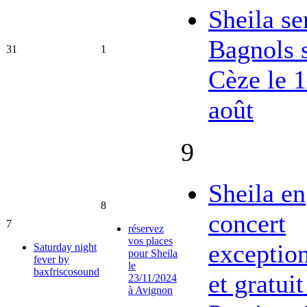
Sheila se
Bagnols 
31
1
Cèze le 
août
9
Sheila en
8
concert
7
réservez
vos places
exceptio
Saturday night
pour Sheila
fever by
le
baxfriscosound
et gratuit
23/11/2024
à Avignon