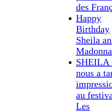
des Franç
Happy
Birthday
Sheila a
Madonna
SHEILA 
nous a ta
impressi
au festiv
Les