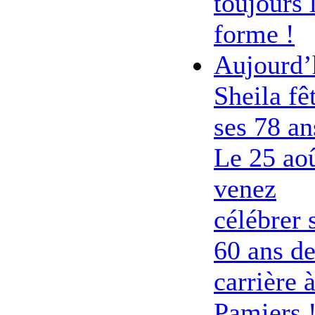
toujours 
forme !
Aujourd’
Sheila fê
ses 78 an
Le 25 ao
venez
célébrer 
60 ans d
carrière 
Pamiers 