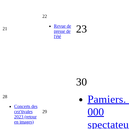
22
23
Revue de
21
presse de
l'été
30
Pamiers.
28
Concerts des
000
cez'tivales
29
2023 (retour
spectateu
en images)