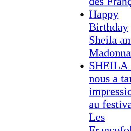
des Franç
Happy
Birthday
Sheila a
Madonna
SHEILA 
nous a ta
impressi
au festiv
Les
Francofol