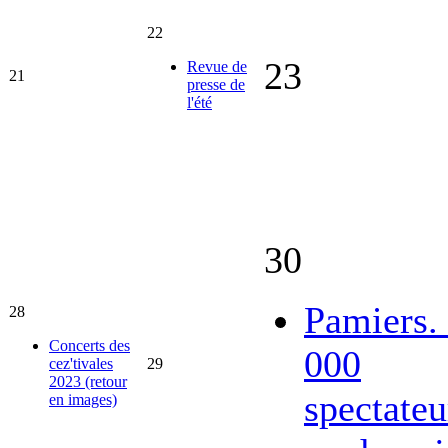
22
23
Revue de
21
presse de
l'été
30
Pamiers.
28
Concerts des
000
cez'tivales
29
2023 (retour
spectateu
en images)