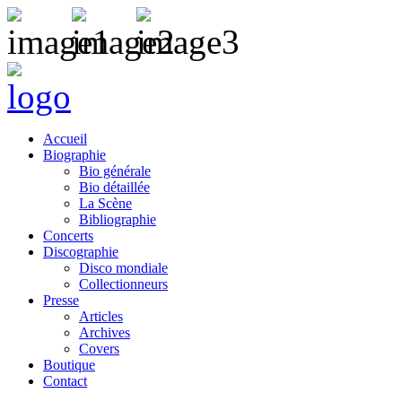
Accueil
Biographie
Bio générale
Bio détaillée
La Scène
Bibliographie
Concerts
Discographie
Disco mondiale
Collectionneurs
Presse
Articles
Archives
Covers
Boutique
Contact