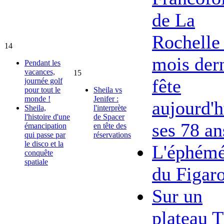
de La
Rochelle 
14
mois dern
Pendant les
vacances,
15
fête
journée golf
pour tout le
Sheila vs
monde !
Jenifer :
aujourd'h
Sheila,
l'interprète
l'histoire d'une
de Spacer
ses 78 an
émancipation
en tête des
qui passe par
réservations
le disco et la
L'éphémé
conquête
spatiale
du Figar
Sur un
plateau 