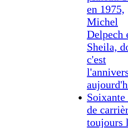
en 1975,
Michel
Delpech 
Sheila, d
c'est
l'anniver
aujourd'h
Soixante
de carriè
toujours 