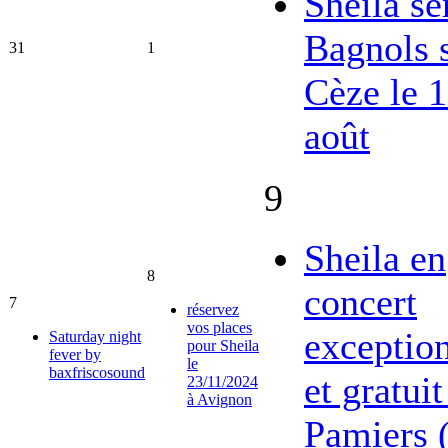
Sheila se
Bagnols 
31
1
Cèze le 
août
9
Sheila en
8
concert
7
réservez
vos places
exceptio
Saturday night
pour Sheila
fever by
le
baxfriscosound
et gratuit
23/11/2024
à Avignon
Pamiers 