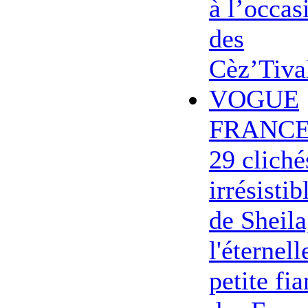
à l’occas
des
Cèz’Tiva
VOGUE
FRANCE
29 cliché
irrésistib
de Sheila
l'éternell
petite fi