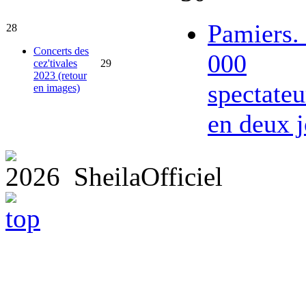
Pamiers.
28
Concerts des
000
cez'tivales
29
2023 (retour
spectateu
en images)
en deux j
2026 SheilaOfficiel