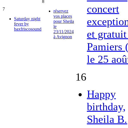
8
concert
7
réservez
vos places
exceptio
Saturday night
pour Sheila
fever by
le
baxfriscosound
et gratuit
23/11/2024
à Avignon
Pamiers 
le 25 aoû
16
Happy
birthday,
Sheila B.