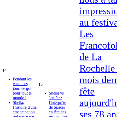
impressi
au festiv
Les
Francofol
de La
Rochelle 
14
mois dern
Pendant les
vacances,
15
fête
journée golf
pour tout le
Sheila vs
monde !
Jenifer :
aujourd'h
Sheila,
l'interprète
l'histoire d'une
de Spacer
ses 78 an
émancipation
en tête des
qui passe par
réservations