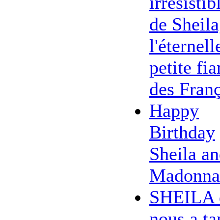
irrésistib
de Sheila
l'éternell
petite fi
des Franç
Happy
Birthday
Sheila a
Madonna
SHEILA 
nous a ta