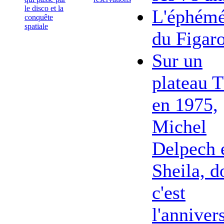
le disco et la
L'éphémé
conquête
spatiale
du Figar
Sur un
plateau 
en 1975,
Michel
Delpech 
Sheila, d
c'est
l'anniver