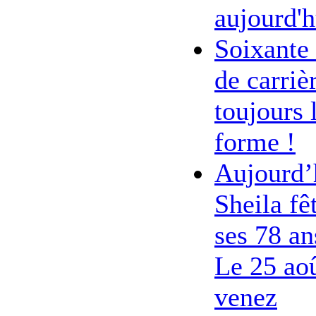
aujourd'h
Soixante
de carriè
toujours 
forme !
Aujourd’
Sheila fê
ses 78 an
Le 25 ao
venez