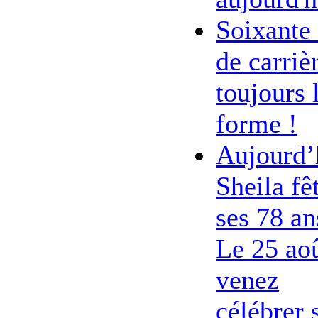
Soixante
de carriè
toujours 
forme !
Aujourd’
Sheila fê
ses 78 an
Le 25 ao
venez
célébrer 