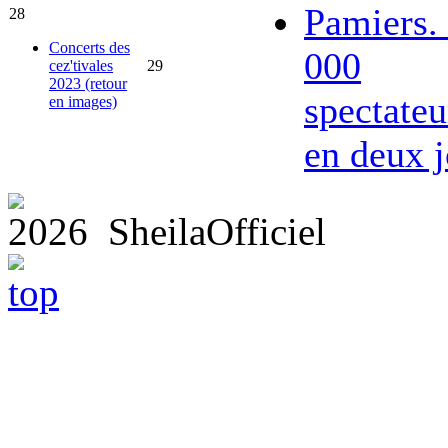
Pamiers.
28
Concerts des
000
cez'tivales
29
2023 (retour
spectateu
en images)
en deux j
2026 SheilaOfficiel