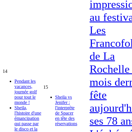
impressi
au festiv
Les
Francofol
de La
Rochelle 
14
mois dern
Pendant les
vacances,
15
fête
journée golf
pour tout le
Sheila vs
monde !
Jenifer :
aujourd'h
Sheila,
l'interprète
l'histoire d'une
de Spacer
ses 78 an
émancipation
en tête des
qui passe par
réservations
le disco et la