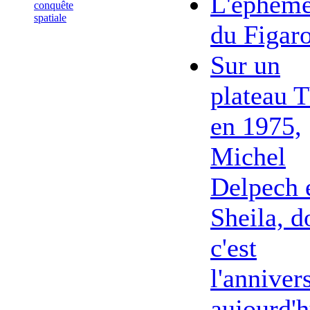
L'éphémé
conquête
spatiale
du Figar
Sur un
plateau 
en 1975,
Michel
Delpech 
Sheila, d
c'est
l'anniver
aujourd'h