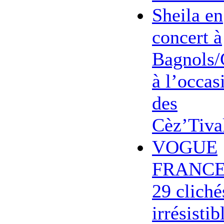
Sheila en
concert à
Bagnols/
à l’occas
des
Cèz’Tiva
VOGUE
FRANCE
29 cliché
irrésistib