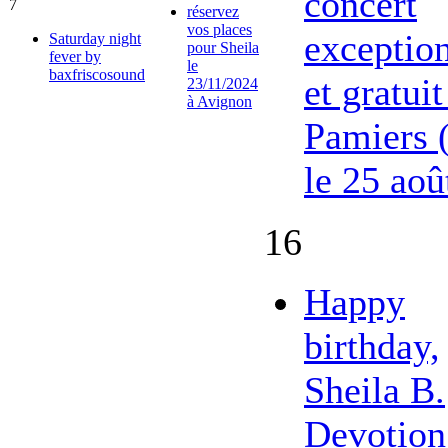
concert
7
réservez
vos places
exceptio
Saturday night
pour Sheila
fever by
le
baxfriscosound
et gratuit
23/11/2024
à Avignon
Pamiers 
le 25 aoû
16
Happy
birthday,
Sheila B.
Devotion