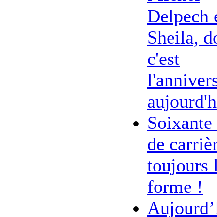
Delpech 
Sheila, d
c'est
l'anniver
aujourd'h
Soixante
de carriè
toujours 
forme !
Aujourd’