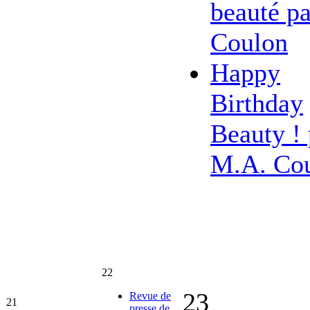
beauté pa
Coulon
Happy
Birthday
Beauty ! 
M.A. Co
22
23
Revue de
21
presse de