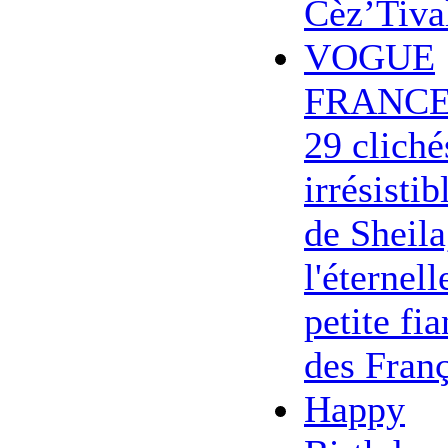
Cèz’Tiva
VOGUE
FRANCE
29 cliché
irrésistib
de Sheila
l'éternell
petite fi
des Franç
Happy