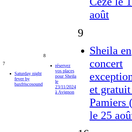
Cèze le 
août
9
Sheila en
8
concert
7
réservez
vos places
exceptio
Saturday night
pour Sheila
fever by
le
baxfriscosound
et gratuit
23/11/2024
à Avignon
Pamiers 
le 25 aoû