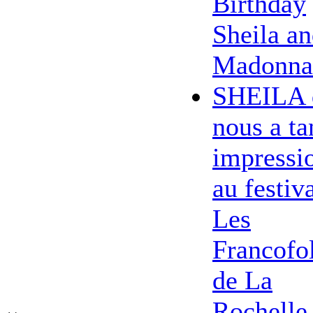
Birthday
Sheila a
Madonna
SHEILA 
nous a ta
impressi
au festiv
Les
Francofol
de La
Rochelle 