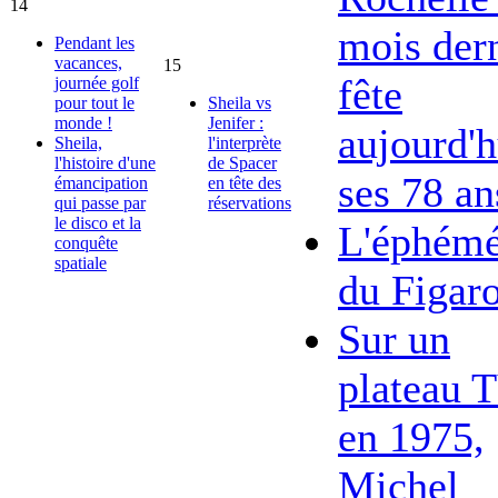
14
mois dern
Pendant les
vacances,
15
fête
journée golf
pour tout le
Sheila vs
monde !
Jenifer :
aujourd'h
Sheila,
l'interprète
l'histoire d'une
de Spacer
ses 78 an
émancipation
en tête des
qui passe par
réservations
le disco et la
L'éphémé
conquête
spatiale
du Figar
Sur un
plateau 
en 1975,
Michel