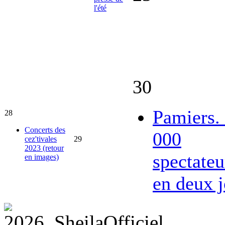
l'été
30
Pamiers.
28
Concerts des
000
cez'tivales
29
2023 (retour
spectateu
en images)
en deux j
2026 SheilaOfficiel